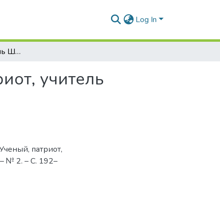
Log In
Горфинкель Израиль Шмеерович. Ученый, патриот, учитель
иот, учитель
Ученый, патриот,
– № 2. – С. 192–