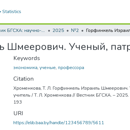
Statistics
Вестник БГСХА: научно-методический журнал Белорусской государственной сельскохозяйственной академии
2025
№2
 Шмеерович. Ученый, патр
Keywords
экономика
,
ученые
,
профессора
Citation
Хроменкова, Т. Л. Горфинкель Израиль Шмеерович. 
учитель / Т. Л. Хроменкова // Вестник БГСХА. – 2025. 
193
URI
https://elib.baa.by/handle/123456789/5611