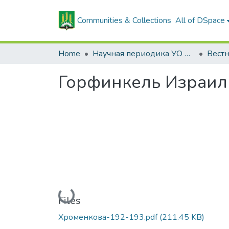
Communities & Collections
All of DSpace
Home
Научная периодика УО БГСХА
Горфинкель Израиль
Loading...
Files
Хроменкова-192-193.pdf
(211.45 KB)