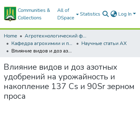
Communities &
All of
Statistics
Log In
Collections
DSpace
Home
Агротехнологический факультет
Кафедра агрохимии и почвоведения
Научные статьи АХ
Влияние видов и доз азотных удобрений на урожайность и накопление 137 Cs и 90Sr зерном проса
Влияние видов и доз азотных
удобрений на урожайность и
накопление 137 Cs и 90Sr зерном
проса