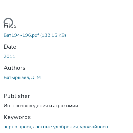
ding...
Files
Бат194-196.pdf
(138.15 KB)
Date
2011
Authors
Батыршаев, Э. М.
Publisher
Ин-т почвоведения и агрохимии
Keywords
зерно проса
,
азотные удобрения
,
урожайность
,