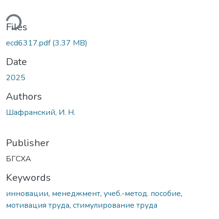
ding...
Files
ecd6317.pdf
(3.37 MB)
Date
2025
Authors
Шафранский, И. Н.
Publisher
БГСХА
Keywords
инновации
,
менеджмент
,
учеб.-метод. пособие
,
мотивация труда
,
стимулирование труда