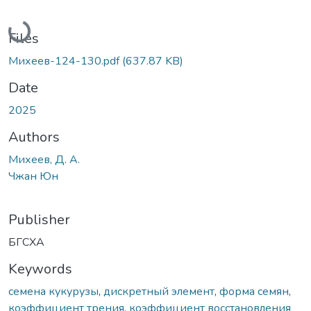
Loading...
Files
Михеев-124-130.pdf
(637.87 KB)
Date
2025
Authors
Михеев, Д. А.
Чжан Юн
Publisher
БГСХА
Keywords
семена кукурузы
,
дискретный элемент
,
форма семян
,
коэффициент трения
,
коэффициент восстановления