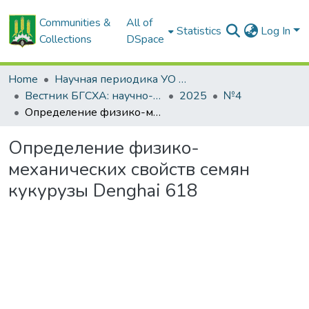
Communities &
All of
Statistics
Log In
Collections
DSpace
Home
Научная периодика УО БГСХА
Вестник БГСХА: научно-методический журнал Белорусской государственной сельскохозяйственной академии
2025
№4
Определение физико-механических свойств семян кукурузы Denghai 618
Определение физико-
механических свойств семян
кукурузы Denghai 618