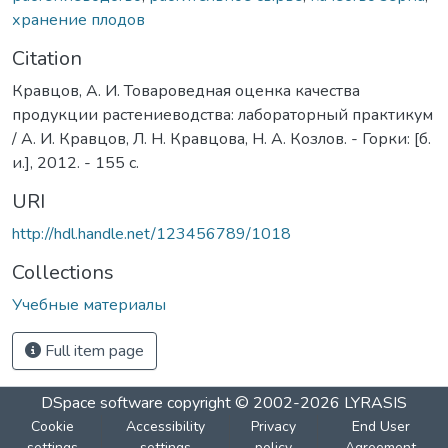
хранение плодов
Citation
Кравцов, А. И. Товароведная оценка качества
продукции растениеводства: лабораторный практикум
/ А. И. Кравцов, Л. Н. Кравцова, Н. А. Козлов. - Горки: [б.
и.], 2012. - 155 с.
URI
http://hdl.handle.net/123456789/1018
Collections
Учебные материалы
Full item page
DSpace software
copyright © 2002-2026
LYRASIS
Cookie
Accessibility
Privacy
End User
settings
settings
policy
Agreement