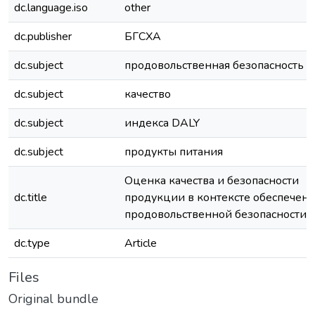
dc.language.iso
other
dc.publisher
БГСХА
dc.subject
продовольственная безопасность
dc.subject
качество
dc.subject
индекса DALY
dc.subject
продукты питания
Оценка качества и безопасности
dc.title
продукции в контексте обеспечен
продовольственной безопасности
dc.type
Article
Files
Original bundle