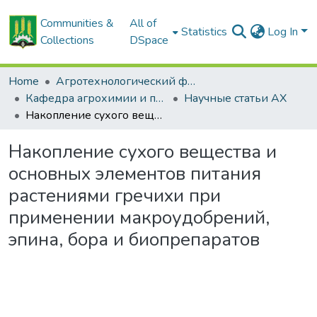
Communities &
All of
Statistics
Log In
Collections
DSpace
Home
Агротехнологический факультет
Кафедра агрохимии и почвоведения
Научные статьи АХ
Накопление сухого вещества и основных элементов питания растениями гречихи при применении макроудобрений, эпина, бора и биопрепаратов
Накопление сухого вещества и
основных элементов питания
растениями гречихи при
применении макроудобрений,
эпина, бора и биопрепаратов