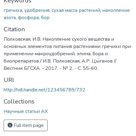
Keywords
гречиха
,
удобрения
,
сухая масса растений
,
накопление
азота
,
фосфора
,
бор
Citation
Полховская, И.В. Накопление сухого вещества и
основных элементов питания растениями гречихи при
применении макроудобрений, эпина, бора и
биопрепаратов / И.В. Полховская, А.Р. Цыганов //
Вестник БГСХА. - 2017. - № 2. - С. 55-60.
URI
http://hdl.handle.net/123456789/732
Collections
Научные статьи АХ
Full item page