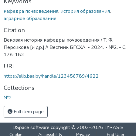
Keywords
кафедра почвоведения
,
история образования
,
аграрное образование
Citation
Вековая история кафедры почвоведения / Т. Ф.
Персикова [и др.] // Вестник БГСХА. - 2024. - №2. - С.
178-183
URI
https://elib.baa.by/handle/123456789/4622
Collections
№2
Full item page
DSpace software
copyright © 2002-2026
LYRASIS
Cookie
Accessibility
Privacy
End User