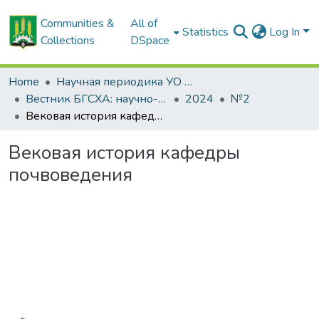
Communities &
All of
Statistics
Log In
Collections
DSpace
Home
Научная периодика УО БГСХА
Вестник БГСХА: научно-методический журнал Белорусской государственной сельскохозяйственной академии
2024
№2
Вековая история кафедры почвоведения
Вековая история кафедры
почвоведения
Loading...