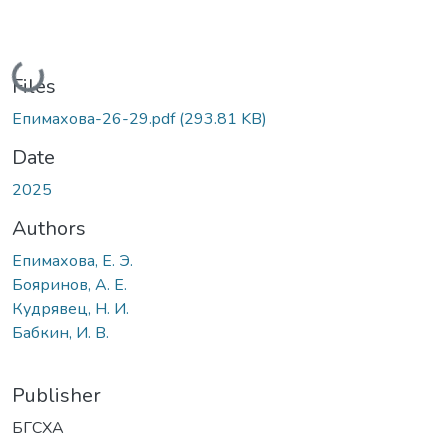
Loading...
Files
Епимахова-26-29.pdf
(293.81 KB)
Date
2025
Authors
Епимахова, Е. Э.
Бояринов, А. Е.
Кудрявец, Н. И.
Бабкин, И. В.
Publisher
БГСХА