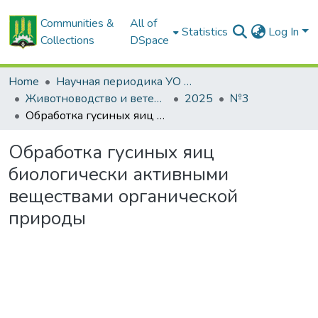
Communities &
All of
Statistics
Log In
Collections
DSpace
Home
Научная периодика УО БГСХА
Животноводство и ветеринарная медицина: научно-практический журнал
2025
№3
Обработка гусиных яиц биологически активными веществами органической природы
Обработка гусиных яиц
биологически активными
веществами органической
природы