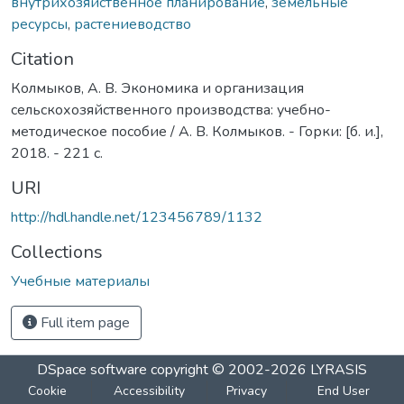
внутрихозяйственное планирование
,
земельные
ресурсы
,
растениеводство
Citation
Колмыков, А. В. Экономика и организация
сельскохозяйственного производства: учебно-
методическое пособие / А. В. Колмыков. - Горки: [б. и.],
2018. - 221 с.
URI
http://hdl.handle.net/123456789/1132
Collections
Учебные материалы
Full item page
DSpace software
copyright © 2002-2026
LYRASIS
Cookie
Accessibility
Privacy
End User