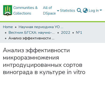
Communities &
All of
Statistics
Log In
Collections
DSpace
Home
Научная периодика УО БГСХА
Вестник БГСХА: научно-методический журнал Белорусской государственной сельскохозяйственной академии
2022
№1
Анализ эффективности микроразмножения интродуцированных сортов винограда в культуре in vitro
Анализ эффективности
микроразмножения
интродуцированных сортов
винограда в культуре in vitro