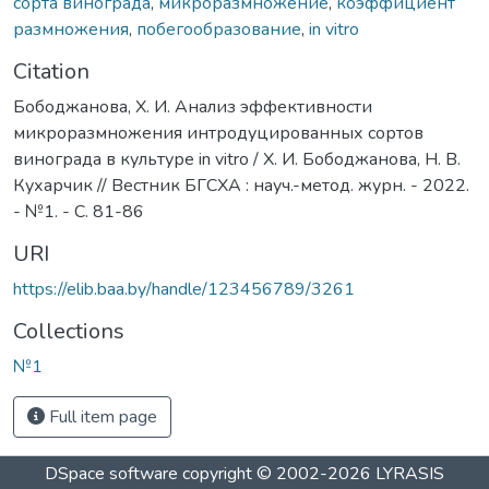
сорта винограда
,
микроразмножение
,
коэффициент
размножения
,
побегообразование
,
in vitro
Citation
Бободжанова, Х. И. Анализ эффективности
микроразмножения интродуцированных сортов
винограда в культуре in vitro / Х. И. Бободжанова, Н. В.
Кухарчик // Вестник БГСХА : науч.-метод. журн. - 2022.
- №1. - С. 81-86
URI
https://elib.baa.by/handle/123456789/3261
Collections
№1
Full item page
DSpace software
copyright © 2002-2026
LYRASIS