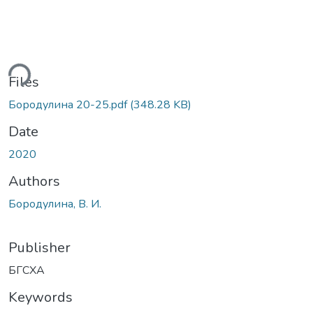
ding...
Files
Бородулина 20-25.pdf
(348.28 KB)
Date
2020
Authors
Бородулина, В. И.
Publisher
БГСХА
Keywords