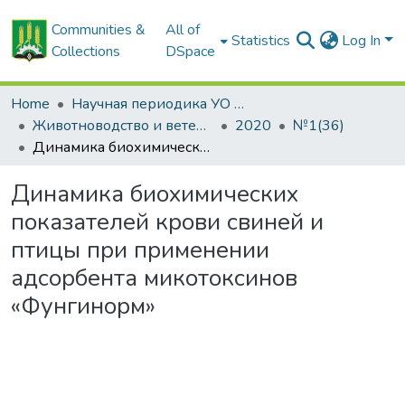
Communities &
All of
Statistics
Log In
Collections
DSpace
Home
Научная периодика УО БГСХА
Животноводство и ветеринарная медицина: научно-практический журнал
2020
№1(36)
Динамика биохимических показателей крови свиней и птицы при применении адсорбента микотоксинов «Фунгинорм»
Динамика биохимических
показателей крови свиней и
птицы при применении
адсорбента микотоксинов
«Фунгинорм»