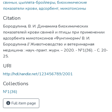
свиньи
,
цыплята-бройлеры
,
биохимические
показатели крови
,
адсорбент
,
микотоксины
Citation
Бородулина, В. И. Динамика биохимических
показателей крови свиней и птицы при применении
адсорбента микотоксинов «Фунгинорм»/ В. И.
Бородулина // Животноводство и ветеринарная
медицина : науч.-практ. журн. – 2020. - №1(36). - С. 20-
25.
URI
http://hdl.handle.net/123456789/2001
Collections
№1(36)
Full item page