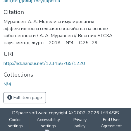
акции (доли) государства
Citation
Муравьев, А. А. Модели стимулирования
эффективности сельского хозяйства на основе
собственности / А. А. Муравьев // Вестник БГСХА :
науч.-метод. журн. - 2018. - №4. - С.25 -29.
URI
http://hdl.handle.net/123456789/1220
Collections
№4
Full item page
DSpace software
copyright © 2002-2026
LYRASIS
Cookie
Accessibility
Privacy
End User
settings
settings
policy
Agreement