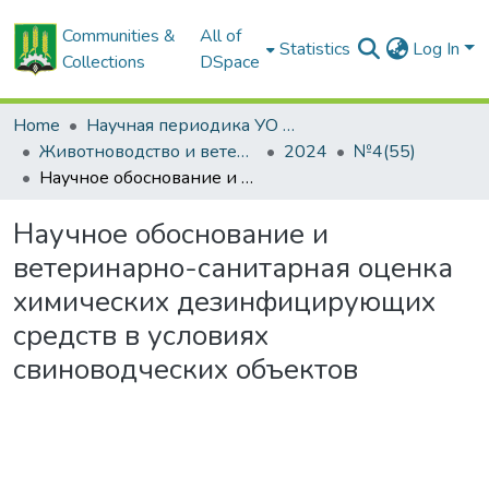
Communities &
All of
Statistics
Log In
Collections
DSpace
Home
Научная периодика УО БГСХА
Животноводство и ветеринарная медицина: научно-практический журнал
2024
№4(55)
Научное обоснование и ветеринарно-санитарная оценка химических дезинфицирующих средств в условиях свиноводческих объектов
Научное обоснование и
ветеринарно-санитарная оценка
химических дезинфицирующих
средств в условиях
свиноводческих объектов