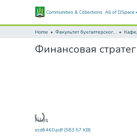
Communities & Collections
All of DSpace
Home
Факультет бухгалтерского учета
Финансовая стратег
Loading...
Files
ecd6460.pdf
(583.57 KB)