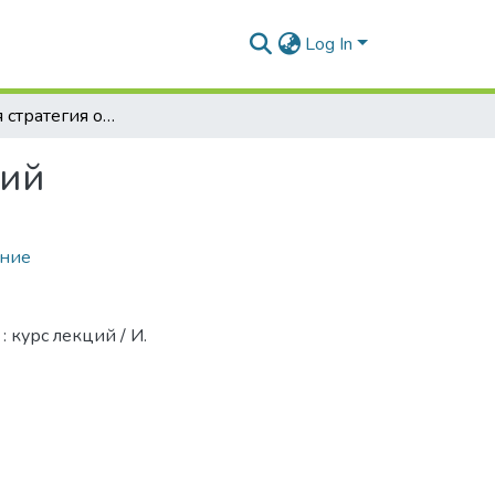
Log In
Финансовая стратегия организации : курс лекций
ций
ание
 курс лекций / И.