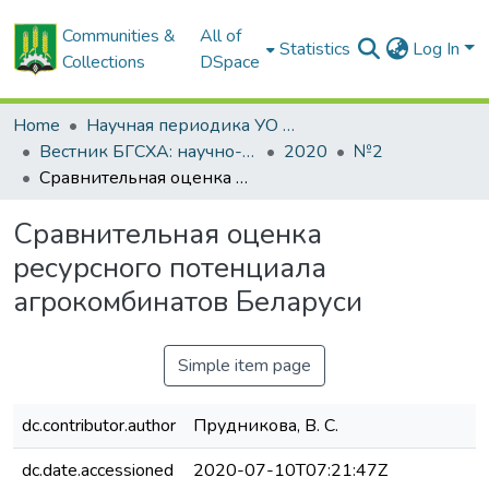
Communities &
All of
Statistics
Log In
Collections
DSpace
Home
Научная периодика УО БГСХА
Вестник БГСХА: научно-методический журнал Белорусской государственной сельскохозяйственной академии
2020
№2
Сравнительная оценка ресурсного потенциала агрокомбинатов Беларуси
Сравнительная оценка
ресурсного потенциала
агрокомбинатов Беларуси
Simple item page
dc.contributor.author
Прудникова, В. С.
dc.date.accessioned
2020-07-10T07:21:47Z