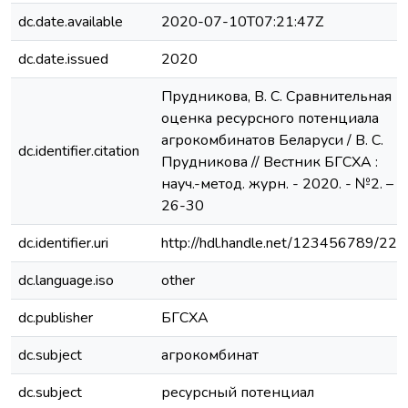
dc.date.available
2020-07-10T07:21:47Z
dc.date.issued
2020
Прудникова, В. С. Сравнительная
оценка ресурсного потенциала
агрокомбинатов Беларуси / В. С.
dc.identifier.citation
Прудникова // Вестник БГСХА :
науч.-метод. журн. - 2020. - №2. – С
26-30
dc.identifier.uri
http://hdl.handle.net/123456789/22
dc.language.iso
other
dc.publisher
БГСХА
dc.subject
агрокомбинат
dc.subject
ресурсный потенциал