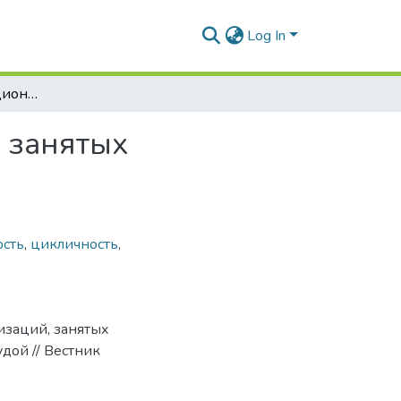
Log In
Особенности функционирования организаций, занятых переработкой плодово-ягодной продукции
 занятых
сть
,
цикличность
,
изаций, занятых
дой // Вестник