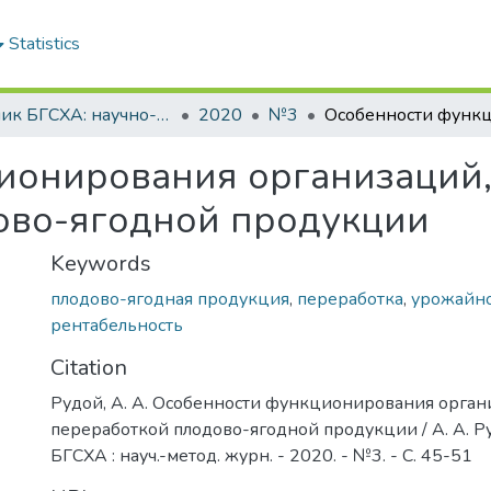
Statistics
Вестник БГСХА: научно-методический журнал Белорусской государственной сельскохозяйственной академии
2020
№3
ионирования организаций,
ово-ягодной продукции
Keywords
плодово-ягодная продукция
,
переработка
,
урожайно
рентабельность
Citation
Рудой, А. А. Особенности функционирования орган
переработкой плодово-ягодной продукции / А. А. Ру
БГСХА : науч.-метод. журн. - 2020. - №3. - С. 45-51