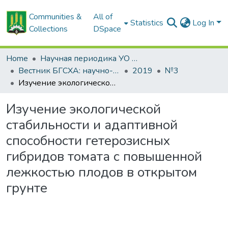
Communities &
All of
Statistics
Log In
Collections
DSpace
Home
Научная периодика УО БГСХА
Вестник БГСХА: научно-методический журнал Белорусской государственной сельскохозяйственной академии
2019
№3
Изучение экологической стабильности и адаптивной способности гетерозисных гибридов томата с повышенной лежкостью плодов в открытом грунте
Изучение экологической
стабильности и адаптивной
способности гетерозисных
гибридов томата с повышенной
лежкостью плодов в открытом
грунте