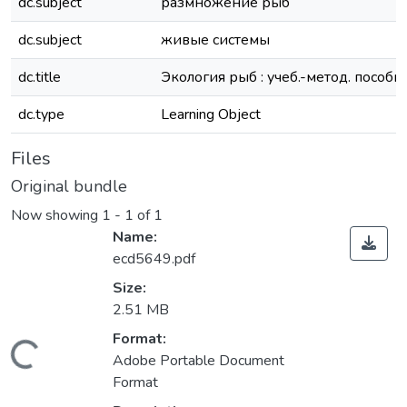
dc.subject
размножение рыб
dc.subject
живые системы
dc.title
Экология рыб : учеб.-метод. пособи
dc.type
Learning Object
Files
Original bundle
Now showing
1 - 1 of 1
Name:
ecd5649.pdf
Size:
2.51 MB
Format:
Loading...
Adobe Portable Document
Format