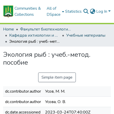
Communities &
All of
Statistics
Log In
Collections
DSpace
Home
Факультет биотехнологии и аквакультуры
Кафедра ихтиологии и рыбоводства
Учебные материалы
Экология рыб : учеб.-метод. пособие
Экология рыб : учеб.-метод.
пособие
Simple item page
dc.contributor.author
Усов, М. М.
dc.contributor.author
Усова, О. В.
dc.date.accessioned
2023-03-24T07:40:00Z