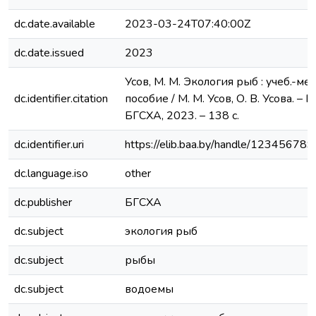
dc.date.available
2023-03-24T07:40:00Z
dc.date.issued
2023
Усов, М. М. Экология рыб : учеб.-мет
dc.identifier.citation
пособие / М. М. Усов, О. В. Усова. – Г
БГСХА, 2023. – 138 с.
dc.identifier.uri
https://elib.baa.by/handle/12345678
dc.language.iso
other
dc.publisher
БГСХА
dc.subject
экология рыб
dc.subject
рыбы
dc.subject
водоемы