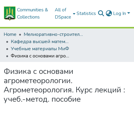
Communities &
All of
Statistics
Log In
Collections
DSpace
Home
Мелиоративно-строительный факультет
Кафедра высшей математики и физики
Учебные материалы МиФ
Физика с основами агрометеорологии. Агрометеорология. Курс лекций : учеб.-метод. пособие
Физика с основами
агрометеорологии.
Агрометеорология. Курс лекций :
учеб.-метод. пособие