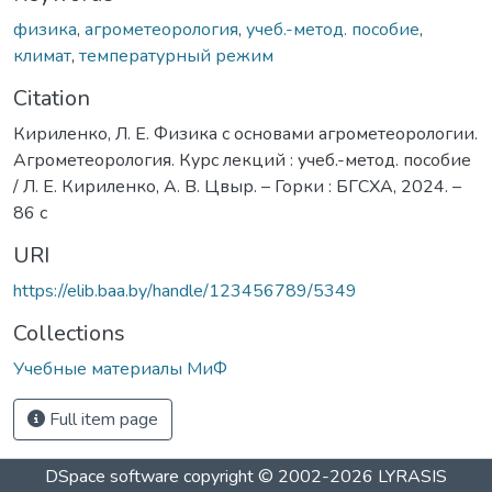
физика
,
агрометеорология
,
учеб.-метод. пособие
,
климат
,
температурный режим
Citation
Кириленко, Л. Е. Физика с основами агрометеорологии.
Агрометеорология. Курс лекций : учеб.-метод. пособие
/ Л. Е. Кириленко, А. В. Цвыр. – Горки : БГСХА, 2024. –
86 с
URI
https://elib.baa.by/handle/123456789/5349
Collections
Учебные материалы МиФ
Full item page
DSpace software
copyright © 2002-2026
LYRASIS