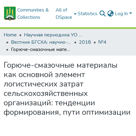
Communities &
All of
Statistics
Log In
Collections
DSpace
Home
Научная периодика УО БГСХА
Вестник БГСХА: научно-методический журнал Белорусской государственной сельскохозяйственной академии
2018
№4
Горюче-смазочные материалы как основной элемент логистических затрат сельскохозяйственных организаций: тенденции формирования, пути оптимизации
Горюче-смазочные материалы
как основной элемент
логистических затрат
сельскохозяйственных
организаций: тенденции
формирования, пути оптимизации