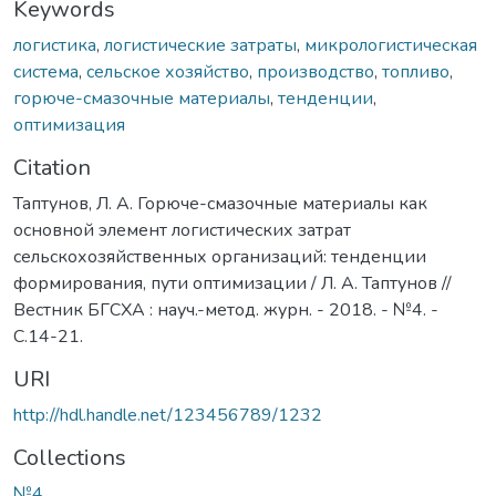
Keywords
логистика
,
логистические затраты
,
микрологистическая
система
,
сельское хозяйство
,
производство
,
топливо
,
горюче-смазочные материалы
,
тенденции
,
оптимизация
Citation
Таптунов, Л. А. Горюче-смазочные материалы как
основной элемент логистических затрат
сельскохозяйственных организаций: тенденции
формирования, пути оптимизации / Л. А. Таптунов //
Вестник БГСХА : науч.-метод. журн. - 2018. - №4. -
С.14-21.
URI
http://hdl.handle.net/123456789/1232
Collections
№4