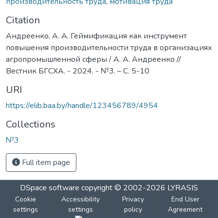
производительность труда
,
мотивация труда
Citation
Андреенко, А. А. Геймификация как инструмент
повышения производительности труда в организациях
агропромышленной сферы / А. А. Андреенко //
Вестник БГСХА. - 2024. - №3. – С. 5-10
URI
https://elib.baa.by/handle/123456789/4954
Collections
№3
Full item page
DSpace software
copyright © 2002-2026
LYRASIS
Cookie
Accessibility
Privacy
End User
settings
settings
policy
Agreement