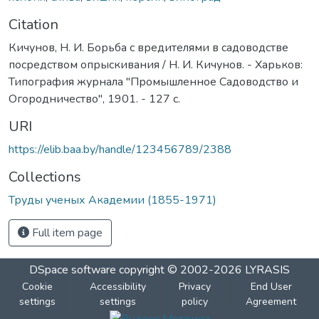
Citation
Кичунов, Н. И. Борьба с вредителями в садоводстве
посредством опрыскивания / Н. И. Кичунов. - Харьков:
Типография журнала "Промышленное Садоводство и
Огородничество", 1901. - 127 с.
URI
https://elib.baa.by/handle/123456789/2388
Collections
Труды ученых Академии (1855-1971)
Full item page
DSpace software
copyright © 2002-2026
LYRASIS
Cookie
Accessibility
Privacy
End User
settings
settings
policy
Agreement