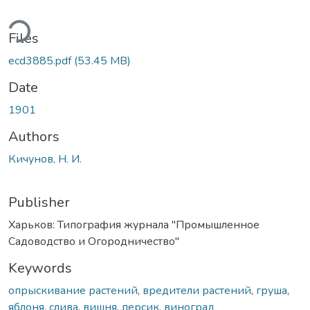
ding...
Files
ecd3885.pdf
(53.45 MB)
Date
1901
Authors
Кичунов, Н. И.
Publisher
Харьков: Типография журнала "Промышленное
Садоводство и Огородничество"
Keywords
опрыскивание растений
,
вредители растений
,
груша
,
яблоня
,
слива
,
вишня
,
персик
,
виноград