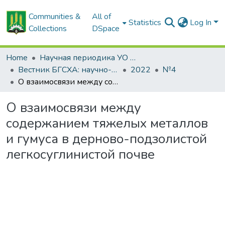
Communities &
All of
Statistics
Log In
Collections
DSpace
Home
Научная периодика УО БГСХА
Вестник БГСХА: научно-методический журнал Белорусской государственной сельскохозяйственной академии
2022
№4
О взаимосвязи между содержанием тяжелых металлов и гумуса в дерново-подзолистой легкосуглинистой почве
О взаимосвязи между
содержанием тяжелых металлов
и гумуса в дерново-подзолистой
легкосуглинистой почве