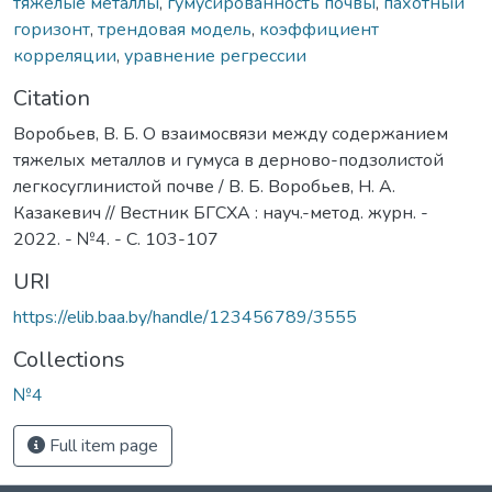
тяжелые металлы
,
гумусированность почвы
,
пахотный
горизонт
,
трендовая модель
,
коэффициент
корреляции
,
уравнение регрессии
Citation
Воробьев, В. Б. О взаимосвязи между содержанием
тяжелых металлов и гумуса в дерново-подзолистой
легкосуглинистой почве / В. Б. Воробьев, Н. А.
Казакевич // Вестник БГСХА : науч.-метод. журн. -
2022. - №4. - С. 103-107
URI
https://elib.baa.by/handle/123456789/3555
Collections
№4
Full item page