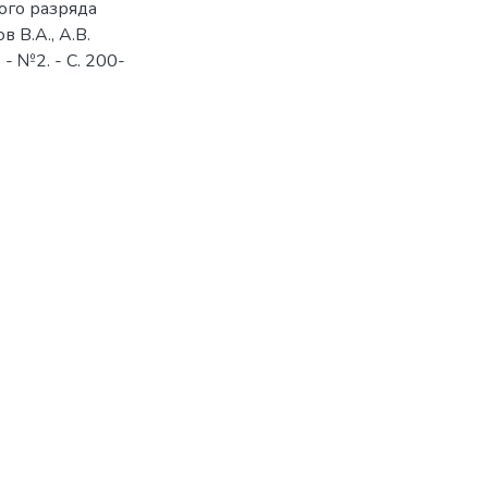
ого разряда
 В.А., А.В.
 - №2. - С. 200-