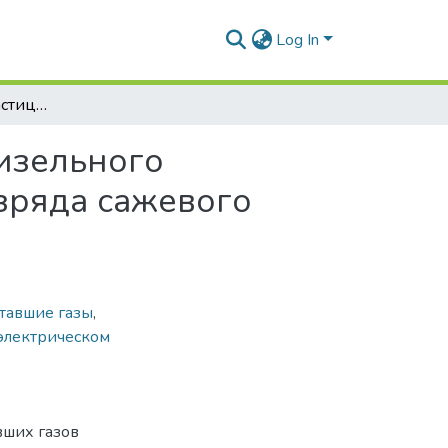
Log In
Зарядка твердых частиц отработавших газов дизельного двигателя в электрическом поле коронного разряда сажевого электрофильтра
дизельного
зряда сажевого
тавшие газы
,
 электрическом
вших газов