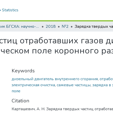
Statistics
Вестник БГСХА: научно-методический журнал Белорусской государственной сельскохозяйственной академии
2018
№2
стиц отработавших газов 
ическом поле коронного ра
Keywords
дизельный двигатель внутреннего сгорания
,
отрабо
электрическая очистка
,
сажевые частицы
,
зарядка в
поле
Citation
Карташевич, А. Н. Зарядка твердых частиц отработа