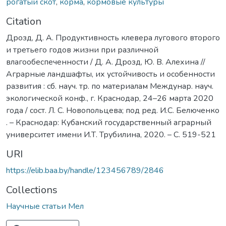
рогатый скот
,
корма
,
кормовые культуры
Citation
Дрозд, Д. А. Продуктивность клевера лугового второго
и третьего годов жизни при различной
влагообеспеченности / Д. А. Дрозд, Ю. В. Алехина //
Аграрные ландшафты, их устойчивость и особенности
развития : сб. науч. тр. по материалам Междунар. науч.
экологической конф., г. Краснодар, 24–26 марта 2020
года / сост. Л. С. Новопольцева; под ред. И.С. Белюченко
. – Краснодар: Кубанский государственный аграрный
университет имени И.Т. Трубилина, 2020. – С. 519-521
URI
https://elib.baa.by/handle/123456789/2846
Collections
Научные статьи Мел