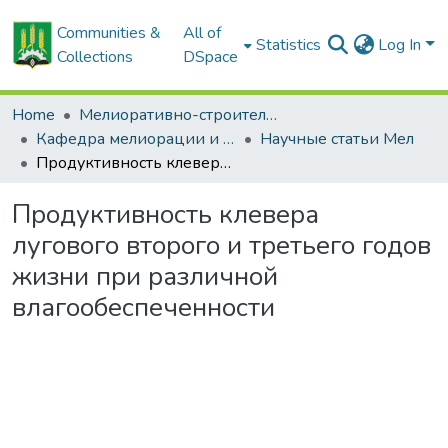
Communities &
All of
Statistics
Log In
Collections
DSpace
Home
Мелиоративно-строительный факультет
Кафедра мелиорации и водного хозяйства
Научные статьи Мел
Продуктивность клевера лугового второго и третьего годов жизни при различной влагообеспеченности
Продуктивность клевера
лугового второго и третьего годов
жизни при различной
влагообеспеченности