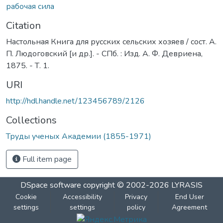
рабочая сила
Citation
Настольная Книга для русских сельских хозяев / сост. А.
П. Людоговский [и др.]. - СПб. : Изд. А. Ф. Девриена,
1875. - Т. 1.
URI
http://hdl.handle.net/123456789/2126
Collections
Труды ученых Академии (1855-1971)
Full item page
DSpace software
copyright © 2002-2026
LYRASIS
Cookie
Accessibility
Privacy
End User
settings
settings
policy
Agreement