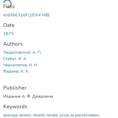
ding...
Files
ecd3663.pdf
(18.64 MB)
Date
1875
Authors
Людоговский, А. П.
Стебут, И. А.
Чернопятов, И. Н.
Фадеев, А. А.
Publisher
Издание А. Ф. Девриена
Keywords
аренда земли
,
земля
,
почва
,
уход за растениями
,