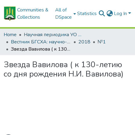
Communities &
All of
Statistics
Log In
Collections
DSpace
Home
Научная периодика УО БГСХА
Вестник БГСХА: научно-методический журнал Белорусской государственной сельскохозяйственной академии
2018
№1
Звезда Вавилова ( к 130-летию со дня рождения Н.И. Вавилова)
Звезда Вавилова ( к 130-летию
со дня рождения Н.И. Вавилова)