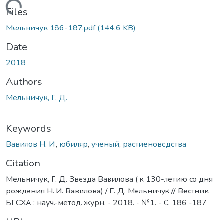
Loading...
Files
Мельничук 186-187.pdf
(144.6 KB)
Date
2018
Authors
Мельничук, Г. Д.
Keywords
Вавилов Н. И.
,
юбиляр
,
ученый
,
растиеноводства
Citation
Мельничук, Г. Д. Звезда Вавилова ( к 130-летию со дня
рождения Н. И. Вавилова) / Г. Д. Мельничук // Вестник
БГСХА : науч.-метод. журн. - 2018. - №1. - С. 186 -187