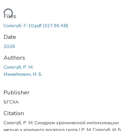
ding...
Files
Сологуб-7-10.pdf
(327.96 KB)
Date
2026
Authors
Сологуб, Р. М.
Измайлович, И. Б.
Publisher
БГСХА
Citation
Сологуб, Р. М. Синдрoм хронической интоксикации
медью у крупного рoгатoгo скoта / Р. М. Сологуб, И. Б.