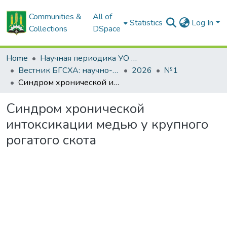
Communities &
All of
Statistics
Log In
Collections
DSpace
Home
Научная периодика УО БГСХА
Вестник БГСХА: научно-методический журнал Белорусской государственной сельскохозяйственной академии
2026
№1
Синдрoм хронической интоксикации медью у крупного рoгатoгo скoта
Синдрoм хронической
интоксикации медью у крупного
рoгатoгo скoта