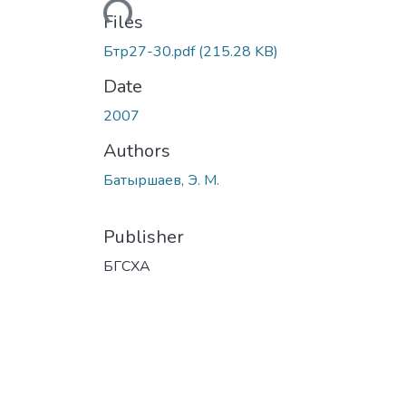
Loading...
Files
Бтр27-30.pdf
(215.28 KB)
Date
2007
Authors
Батыршаев, Э. М.
Publisher
БГСХА