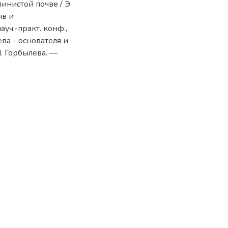
нистой почве / Э.
чв и
уч.-практ. конф.,
ва - основателя и
И. Горбылева. —