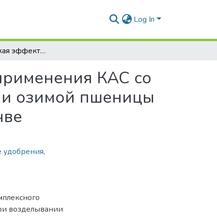
Log In
Экономическая эффективность комплексного применения КАС со средствами защиты растений при возделывании озимой пшеницы на дерново-подзолистой легкосуглинистой почве
применения КАС со
ии озимой пшеницы
чве
е удобрения
,
мплексного
ри возделывании