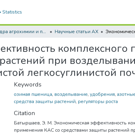
Statistics
Кафедра агрохимии и почвоведения
Научные статьи АХ
ективность комплексного 
 растений при возделыван
стой легкосуглинистой по
Keywords
озимая пшеница
,
возделывание
,
удобрения
,
азотны
средства защиты растений
,
регуляторы роста
Citation
Батыршаев, Э. М. Экономическая эффективность ко
применения КАС со средствами защиты растений п