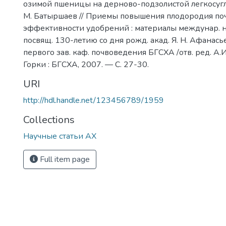
озимой пшеницы на дерново-подзолистой легкосугли
М. Батыршаев // Приемы повышения плодородия по
эффективности удобрений : материалы междунар. на
посвящ. 130-летию со дня рожд. акад. Я. Н. Афанасье
первого зав. каф. почвоведения БГСХА /отв. ред. А.
Горки : БГСХА, 2007. — С. 27-30.
URI
http://hdl.handle.net/123456789/1959
Collections
Научные статьи АХ
Full item page