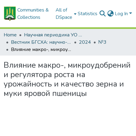
Communities &
All of
Statistics
Log In
Collections
DSpace
Home
Научная периодика УО БГСХА
Вестник БГСХА: научно-методический журнал Белорусской государственной сельскохозяйственной академии
2024
№3
Влияние макро-, микроудобрений и регулятора роста на урожайность и качество зерна и муки яровой пшеницы
Влияние макро-, микроудобрений
и регулятора роста на
урожайность и качество зерна и
муки яровой пшеницы