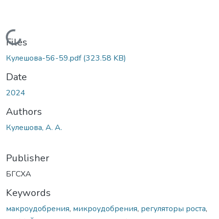
Loading...
Files
Кулешова-56-59.pdf
(323.58 KB)
Date
2024
Authors
Кулешова, А. А.
Publisher
БГСХА
Keywords
макроудобрения
,
микроудобрения
,
регуляторы роста
,