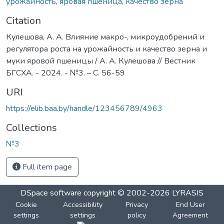
урожайность
,
яровая пшеница
,
качество зерна
Citation
Кулешова, А. А. Влияние макро-, микроудобрений и
регулятора роста на урожайность и качество зерна и
муки яровой пшеницы / А. А. Кулешова // Вестник
БГСХА. - 2024. - №3. – С. 56-59
URI
https://elib.baa.by/handle/123456789/4963
Collections
№3
Full item page
DSpace software
copyright © 2002-2026
LYRASIS
Cookie
Accessibility
Privacy
End User
settings
settings
policy
Agreement