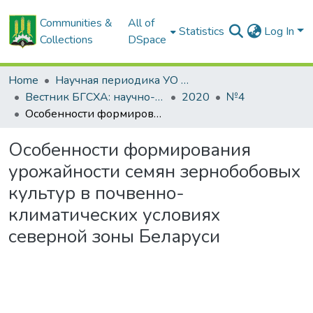
Communities &
All of
Statistics
Log In
Collections
DSpace
Home
Научная периодика УО БГСХА
Вестник БГСХА: научно-методический журнал Белорусской государственной сельскохозяйственной академии
2020
№4
Особенности формирования урожайности семян зернобобовых культур в почвенно-климатических условиях северной зоны Беларуси
Особенности формирования
урожайности семян зернобобовых
культур в почвенно-
климатических условиях
северной зоны Беларуси