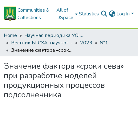
Communities &
All of
Statistics
Log In
Collections
DSpace
Home
Научная периодика УО БГСХА
Вестник БГСХА: научно-методический журнал Белорусской государственной сельскохозяйственной академии
2023
№1
Значение фактора «сроки сева» при разработке моделей продукционных процессов подсолнечника
Значение фактора «сроки сева»
при разработке моделей
продукционных процессов
подсолнечника