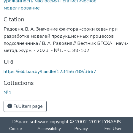
урожайность маслосемян
,
статистическое
моделирование
Citation
Радовня, В. А. Значение фактора «сроки сева» при
разработке моделей продукционных процессов
подсолнечника / В. А. Радовня // Вестник БГСХА : науч.-
метод. журн. - 2023. - №1. - С. 98-102
URI
https://elib.baa.by/handle/123456789/3667
Collections
№1
Full item page
DSpace software
copyright © 2002-2026
LYRASIS
Cookie
Accessibility
Privacy
End User