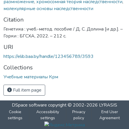
размножение
,
хромосомная теория наследственности
,
молекулярные основы наследственности
Citation
Генетика : учеб.-метод. пособие / Д. С. Долина [и др.]. –
Горки : БГСХА, 2022. – 212 с.
URI
https://elib.baa.by/handle/123456789/3593
Collections
Учебные материалы Крм
Full item page
DSpace software
copyright © 2002-2026
LYRASIS
Cookie
Accessibility
Privacy
End User
settings
settings
policy
Agreement