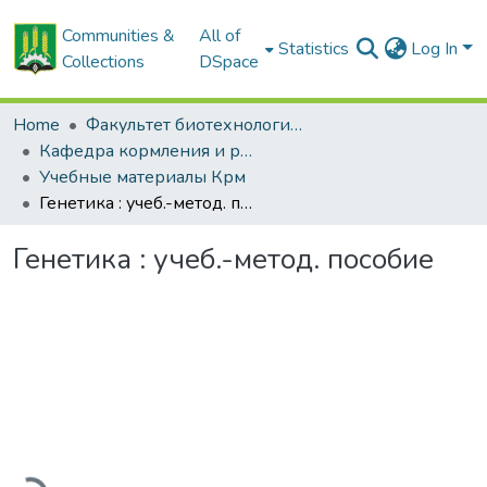
Communities &
All of
Statistics
Log In
Collections
DSpace
Home
Факультет биотехнологии и аквакультуры
Кафедра кормления и разведения сельскохозяйственных животных
Учебные материалы Крм
Генетика : учеб.-метод. пособие
Генетика : учеб.-метод. пособие
Loading...