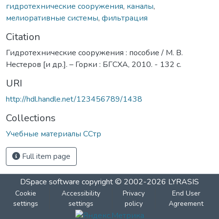
гидротехнические сооружения
,
каналы
,
мелиоративные системы
,
фильтрация
Citation
Гидротехнические сооружения : пособие / М. В.
Нестеров [и др.]. – Горки : БГСХА, 2010. - 132 с.
URI
http://hdl.handle.net/123456789/1438
Collections
Учебные материалы ССтр
Full item page
DSpace software
copyright © 2002-2026
LYRASIS
Cookie
Accessibility
Privacy
End User
settings
settings
policy
Agreement