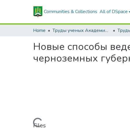
Communities & Collections
All of DSpace
Home
Труды ученых Академии (1855-1971)
Новые способы веде
черноземных губер
Loading...
Files