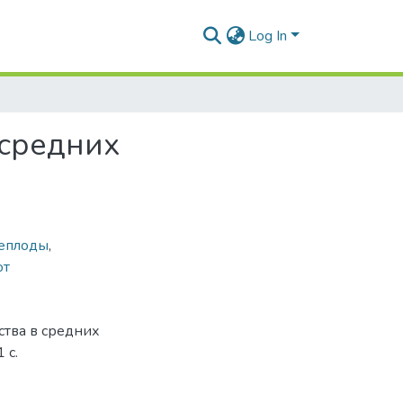
Log In
 средних
еплоды
,
от
ства в средних
 с.