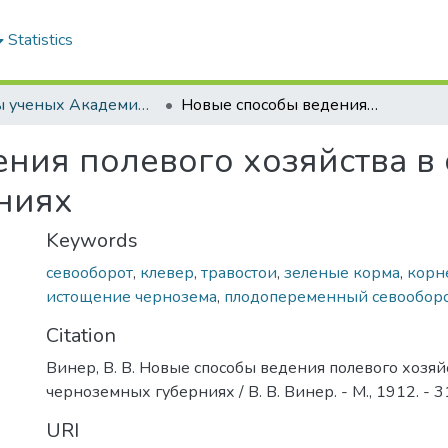
Statistics
Труды ученых Академии (1855-1971)
Новые способы ведения полевого хозяйства в средних черноземных губерниях
ния полевого хозяйства в
ниях
Keywords
севооборот
,
клевер
,
травостои
,
зеленые корма
,
корн
истощение чернозема
,
плодопеременный севообор
Citation
Винер, В. В. Новые способы ведения полевого хозяй
черноземных губерниях / В. В. Винер. - М., 1912. - 31
URI