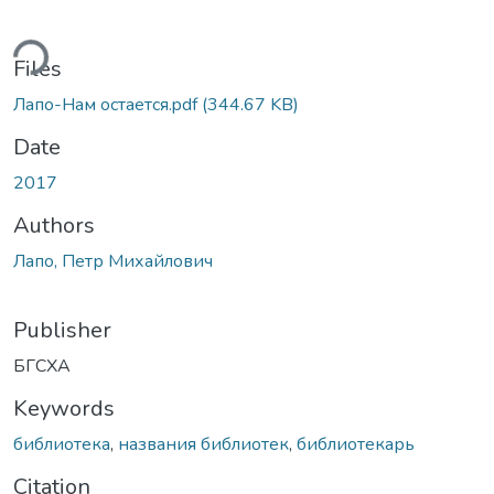
ding...
Files
Лапо-Нам остается.pdf
(344.67 KB)
Date
2017
Authors
Лапо, Петр Михайлович
Publisher
БГСХА
Keywords
библиотека
,
названия библиотек
,
библиотекарь
Citation