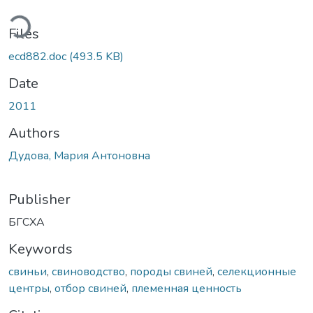
ding...
Files
ecd882.doc
(493.5 KB)
Date
2011
Authors
Дудова, Мария Антоновна
Publisher
БГСХА
Keywords
свиньи
,
свиноводство
,
породы свиней
,
селекционные
центры
,
отбор свиней
,
племенная ценность