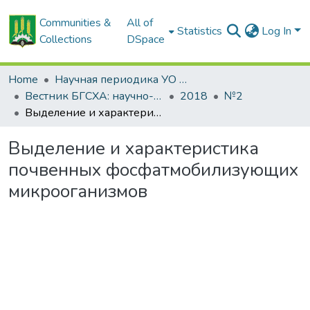
Communities &
All of
Statistics
Log In
Collections
DSpace
Home
Научная периодика УО БГСХА
Вестник БГСХА: научно-методический журнал Белорусской государственной сельскохозяйственной академии
2018
№2
Выделение и характеристика почвенных фосфатмобилизующих микрооганизмов
Выделение и характеристика
почвенных фосфатмобилизующих
микрооганизмов