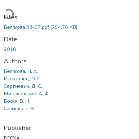
ading...
Files
Белясова 93-97.pdf
(294.76 KB)
Date
2018
Authors
Белясова, Н. А.
Игнатовец, О. С.
Сергиевич, Д. С.
Минаковский, А. Ф.
Босак, В. Н.
Сачивко, Т. В.
Publisher
БГСХА