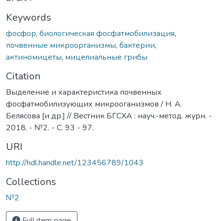
Keywords
фосфор
,
биологическая фосфатмобилизация
,
почвенные микроорганизмы
,
бактерии
,
актиномицеты
,
мицелиальные грибы
Citation
Выделение и характеристика почвенных
фосфатмобилизующих микрооганизмов / Н. А.
Белясова [и др.] // Вестник БГСХА : науч.-метод. журн. -
2018. - №2. - С. 93 - 97.
URI
http://hdl.handle.net/123456789/1043
Collections
№2
Full item page