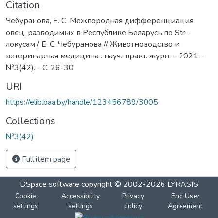
Citation
Чебуранова, Е. С. Межпородная дифференциация
овец, разводимых в Республике Беларусь по Str-
локусам / Е. С. Чебуранова // Животноводство и
ветеринарная медицина : науч.-практ. журн. – 2021. -
№3(42). - С. 26-30
URI
https://elib.baa.by/handle/123456789/3005
Collections
№3(42)
Full item page
DSpace software
copyright © 2002-2026
LYRASIS
Cookie
Accessibility
Privacy
End User
settings
settings
policy
Agreement