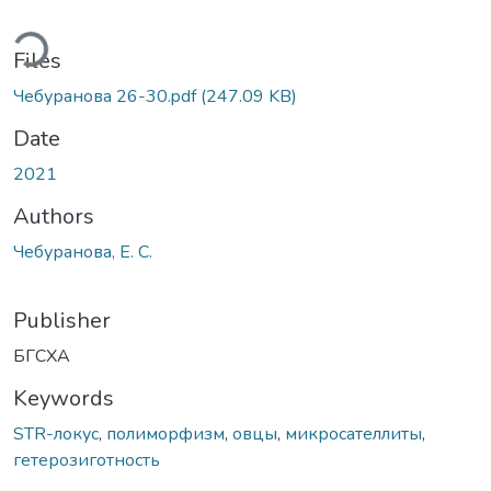
ding...
Files
Чебуранова 26-30.pdf
(247.09 KB)
Date
2021
Authors
Чебуранова, Е. С.
Publisher
БГСХА
Keywords
STR-локус
,
полиморфизм
,
овцы
,
микросателлиты
,
гетерозиготность