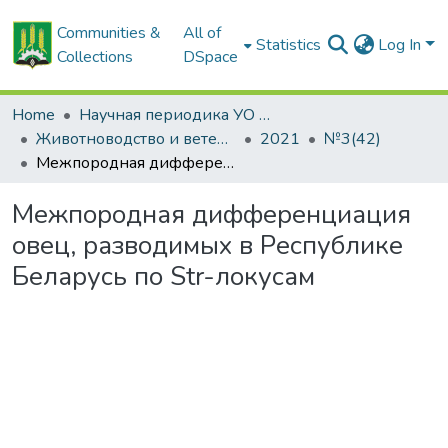
Communities &
All of
Statistics
Log In
Collections
DSpace
Home
Научная периодика УО БГСХА
Животноводство и ветеринарная медицина: научно-практический журнал
2021
№3(42)
Межпородная дифференциация овец, разводимых в Республике Беларусь по Str-локусам
Межпородная дифференциация
овец, разводимых в Республике
Беларусь по Str-локусам