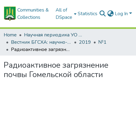
Communities &
All of
Statistics
Log In
Collections
DSpace
Home
Научная периодика УО БГСХА
Вестник БГСХА: научно-методический журнал Белорусской государственной сельскохозяйственной академии
2019
№1
Радиоактивное загрязнение почвы Гомельской области
Радиоактивное загрязнение
почвы Гомельской области