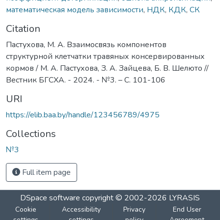
математическая модель зависимости
,
НДК
,
КДК
,
СК
Citation
Пастухова, М. А. Взаимосвязь компонентов
структурной клетчатки травяных консервированных
кормов / М. А. Пастухова, З. А. Зайцева, Б. В. Шелюто //
Вестник БГСХА. - 2024. - №3. – С. 101-106
URI
https://elib.baa.by/handle/123456789/4975
Collections
№3
Full item page
DSpace software
copyright © 2002-2026
LYRASIS
Cookie
Accessibility
Privacy
End User
settings
settings
policy
Agreement