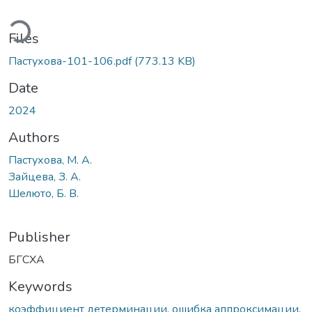
ding...
Files
Пастухова-101-106.pdf
(773.13 KB)
Date
2024
Authors
Пастухова, М. А.
Зайцева, З. А.
Шелюто, Б. В.
Publisher
БГСХА
Keywords
коэффициент детерминации
,
ошибка аппроксимации
,