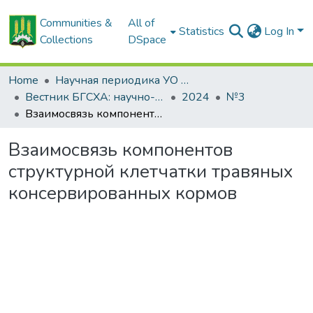
Communities &
All of
Statistics
Log In
Collections
DSpace
Home
Научная периодика УО БГСХА
Вестник БГСХА: научно-методический журнал Белорусской государственной сельскохозяйственной академии
2024
№3
Взаимосвязь компонентов структурной клетчатки травяных консервированных кормов
Взаимосвязь компонентов
структурной клетчатки травяных
консервированных кормов