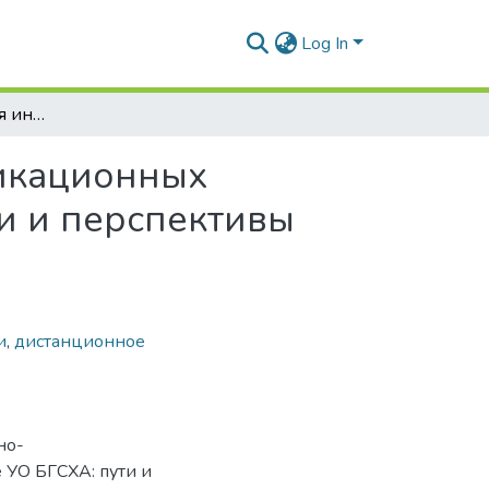
Log In
Опыт использования информационно-коммуникационных технологий в учебном процессе УО БГСХА: пути и перспективы развития
икационных
и и перспективы
и
,
дистанционное
но-
 УО БГСХА: пути и