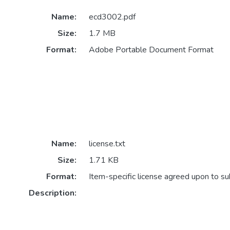
Name:
ecd3002.pdf
Size:
1.7 MB
Format:
Adobe Portable Document Format
Name:
license.txt
Size:
1.71 KB
Format:
Item-specific license agreed upon to s
Description: