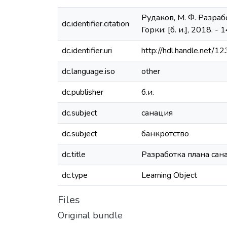
Рудаков, М. Ф. Разра
dc.identifier.citation
Горки: [б. и.], 2018. - 1
dc.identifier.uri
http://hdl.handle.net
dc.language.iso
other
dc.publisher
б.и.
dc.subject
санация
dc.subject
банкротство
dc.title
Разработка плана са
dc.type
Learning Object
Files
Original bundle