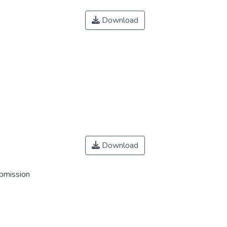
Download
Download
ubmission