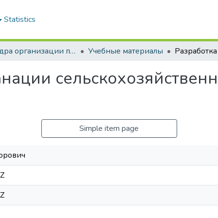
Statistics
Кафедра организации производства в АПК
Учебные материалы
анации сельскохозяйствен
Simple item page
орович
6Z
6Z