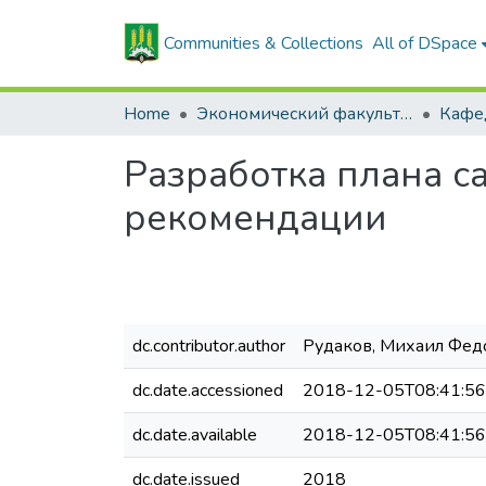
Communities & Collections
All of DSpace
Home
Экономический факультет
Разработка плана с
рекомендации
dc.contributor.author
Рудаков, Михаил Фед
dc.date.accessioned
2018-12-05T08:41:5
dc.date.available
2018-12-05T08:41:5
dc.date.issued
2018