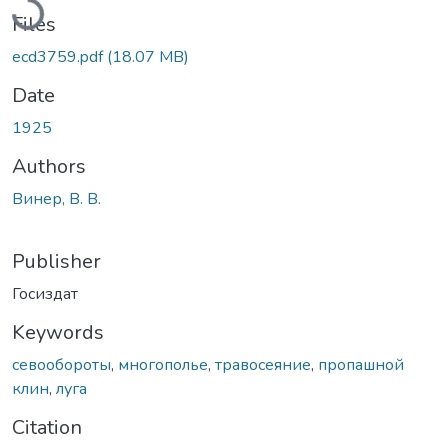
Files
ecd3759.pdf
(18.07 MB)
Date
1925
Authors
Винер, В. В.
Publisher
Госиздат
Keywords
севообороты
,
многополье
,
травосеяние
,
пропашной
клин
,
луга
Citation