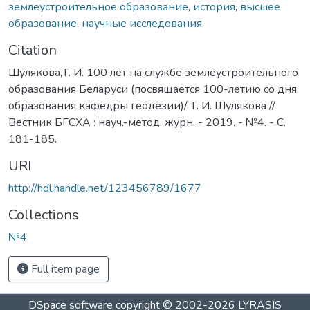
землеустроительное образование
,
история
,
высшее
образование
,
научные исследования
Citation
Шулякова,Т. И. 100 лет на службе землеустроительного
образования Беларуси (посвящается 100-летию со дня
образования кафедры геодезии)/ Т. И. Шулякова //
Вестник БГСХА : науч.-метод. журн. - 2019. - №4. - С.
181-185.
URI
http://hdl.handle.net/123456789/1677
Collections
№4
Full item page
DSpace software
copyright © 2002-2026
LYRASIS