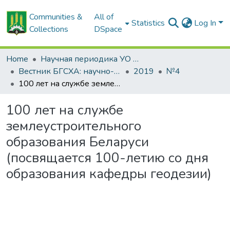
Communities &
All of
Statistics
Log In
Collections
DSpace
Home
Научная периодика УО БГСХА
Вестник БГСХА: научно-методический журнал Белорусской государственной сельскохозяйственной академии
2019
№4
100 лет на службе землеустроительного образования Беларуси (посвящается 100-летию со дня образования кафедры геодезии)
100 лет на службе
землеустроительного
образования Беларуси
(посвящается 100-летию со дня
образования кафедры геодезии)