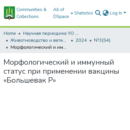
Communities &
All of
Statistics
Log In
Collections
DSpace
Home
Научная периодика УО БГСХА
Животноводство и ветеринарная медицина: научно-практический журнал
2024
№3(54)
Морфологический и иммунный статус при применении вакцины «Большевак Р»
Морфологический и иммунный
статус при применении вакцины
«Большевак Р»