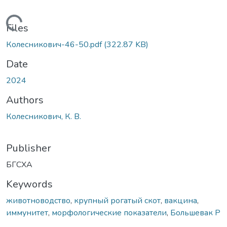
Loading...
Files
Колесникович-46-50.pdf
(322.87 KB)
Date
2024
Authors
Колесникович, К. В.
Publisher
БГСХА
Keywords
животноводство
,
крупный рогатый скот
,
вакцина
,
иммунитет
,
морфологические показатели
,
Большевак Р