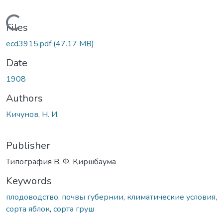
Loading...
Files
ecd3915.pdf
(47.17 MB)
Date
1908
Authors
Кичунов, Н. И.
Publisher
Типография В. Ф. Киршбаума
Keywords
плодоводство
,
почвы губернии
,
климатические условия
,
сорта яблок
,
сорта груш