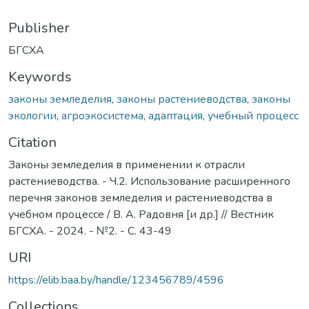
Publisher
БГСХА
Keywords
законы земледелия
,
законы растениеводства
,
законы
экологии
,
агроэкосистема
,
адаптация
,
учебный процесс
Citation
Законы земледелия в применении к отрасли
растениеводства. - Ч.2. Использование расширенного
перечня законов земледелия и растениеводства в
учебном процессе / В. А. Радовня [и др.] // Вестник
БГСХА. - 2024. - №2. - С. 43-49
URI
https://elib.baa.by/handle/123456789/4596
Collections