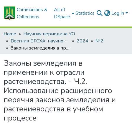
Communities &
All of
Statistics
Log In
Collections
DSpace
Home
Научная периодика УО БГСХА
Вестник БГСХА: научно-методический журнал Белорусской государственной сельскохозяйственной академии
2024
№2
Законы земледелия в применении к отрасли растениеводства. - Ч.2. Использование расширенного перечня законов земледелия и растениеводства в учебном процессе
Законы земледелия в
применении к отрасли
растениеводства. - Ч.2.
Использование расширенного
перечня законов земледелия и
растениеводства в учебном
процессе