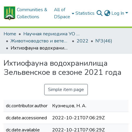
Communities &
All of
Statistics
Log In
Collections
DSpace
Home
Научная периодика УО БГСХА
Животноводство и ветеринарная медицина: научно-практический журнал
2022
№3(46)
Ихтиофауна водохранилища Зельвенское в сезоне 2021 года
Ихтиофауна водохранилища
Зельвенское в сезоне 2021 года
Simple item page
dc.contributor.author
Кузнецов, Н. А.
dc.date.accessioned
2022-10-21T07:06:29Z
dc.date.available
2022-10-21T07:06:29Z