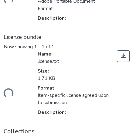
ding...
Adobe Portable Document
Format
Description:
License bundle
Now showing
1 - 1 of 1
Name:
license.txt
Size:
1.71 KB
Format:
ding...
Item-specific license agreed upon
to submission
Description:
Collections