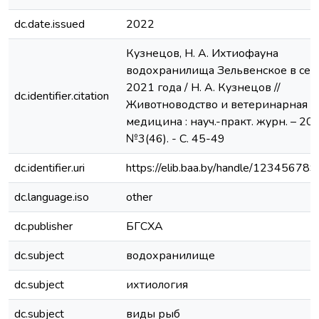
dc.date.issued
2022
Кузнецов, Н. А. Ихтиофауна
водохранилища Зельвенское в сез
2021 года / Н. А. Кузнецов //
dc.identifier.citation
Животноводство и ветеринарная
медицина : науч.-практ. журн. – 202
№3(46). - С. 45-49
dc.identifier.uri
https://elib.baa.by/handle/12345678
dc.language.iso
other
dc.publisher
БГСХА
dc.subject
водохранилище
dc.subject
ихтиология
dc.subject
виды рыб