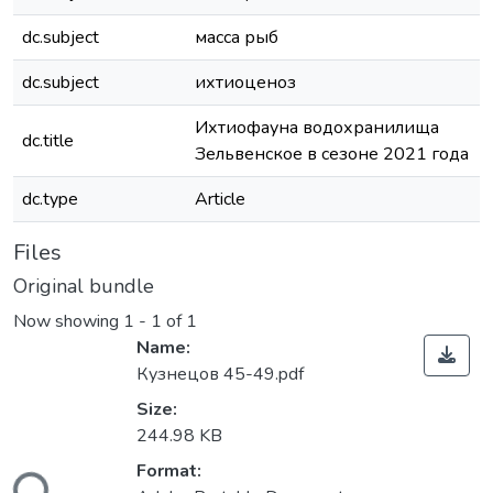
dc.subject
масса рыб
dc.subject
ихтиоценоз
Ихтиофауна водохранилища
dc.title
Зельвенское в сезоне 2021 года
dc.type
Article
Files
Original bundle
Now showing
1 - 1 of 1
Name:
Кузнецов 45-49.pdf
Size:
244.98 KB
Format: